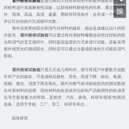
紫外耐候试验箱
是通过模拟大自然界阳光中的紫外辐射和冷凝，
对材料进行加速耐候性试验，以获得材料耐候性的结果。通过重现紫
外、雨淋、高温、高湿、凝露、黑暗等环境条件，合并成一个循环，
并让它自动执行完成循环次数。
每年自然界的阳光和湿气对材料的破坏，都会造成难以估计的经
济损失，
紫外耐候试验箱
可以通过将待测材料曝晒放在经过控制的阳
光和湿气的交互循环中，同时提高温度的方式来进行试验。设备采用
紫外线荧光灯模拟阳光，同时还可以通过冷凝或喷淋的方式模拟湿气
影响。
紫外耐候试验箱
只需几天或几周时间，便可再现户外要数月或数
年所产生的破坏。可造成样品褪色、变色、亮度下降、粉化、龟裂、
模糊、脆化、强度下降及氧化。紫外光耐气候试验箱提供的测试数据
在对新材料的选择、现有材料的改进或评估影响产品耐用性的组成变
化等方面有极大的帮助，是航空、汽车、家电、科研等领域*的测试
设备，适用于学校、工厂、军工、科研等单位。
箱体材质