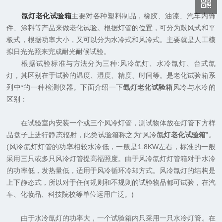
氙灯老化试验箱
主要对各种塑料制品，橡胶、油漆、汽车内饰
件、涂料等产品来做老化试验。根据灯管的位置，可分为鼓风式和平
板式，根据功率大小，又可以分为水冷式和风冷式。主要就是人工模
拟日光光照来完成耐光耐候试验。
根据试验标准与方法分为三种:风冷氙灯、水冷氙灯、台式氙
灯，其区别在于试验的温度、湿度、精度、时间等。是老化试验箱系
列中*的一种检测仪器。下面介绍一下
氙灯老化试验箱
风冷与水冷的
区别：
在试验室内安装一个或三个风冷灯管，测试物体放在灯管下方样
品盘子上进行静态辐射，此类试验箱称之为“风冷
氙灯老化试验箱
”。
(风冷氙灯灯管的功率相较水冷低，一般是1.8KW左右，标准的一般
采用三只或多只风冷灯管提高福照度。由于风冷氙灯灯管箱对于水冷
的功率低，发热量低，适用于风冷循环冷却方式。风冷氙灯的结构是
上下静态式，所以对于任何规则和不规则的试验物品都可试验，在汽
车、化妆品、科技院校等单位运用广泛。)
由于水冷氙灯的功率大，一个试验箱内只采用一只水冷灯管。在