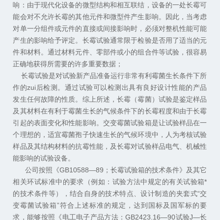
响：由于现代化设备的微型结构和相互联结，设备的一处长霉可
能会对不允许长霉的其他元件和微型件产生影响。因此，当考虑
对单一分组件或元件的直接或间接影响时，必须对整机性能可能
产生的影响给予评定。长霉试验通常限于检验是否用了适当的元
件和材料。通过材料元件、零部件或小的组合件等试验，很容易
正确地获得所需要的许多重要数据；
长霉试验是对试验新产品准备运行非常有利霉菌生长条件下所
作的zui后检测。通过试验可以检测出具有良好设计性能的产品
发生任何故障的性质。综上所述，长霉（霉菌）试验是鉴定样品
及其材料在有利于霉菌生长的气候条件下的长霉程度和由于长霉
引起的表面变化和性能影响。交变霉菌试验箱是让试验样品在一
个理想的，适宜霉菌孢子快速生长的气候环境中，人为考核试验
样品及其结构材料的抗霉性能，及长霉对试验样品电气、机械性
能影响的试验设备。
公司按照《GB10588—89；长霉试验箱的技术条件》及其它
相关环试标准中的要求（例如：试验方法中规定的有关试验箱*
的技术条件等），结合自身的技术特点、设计制造的夹套式“交
变霉菌试验箱”符合上述标准的规定，达到国标及国军标的要
求，能够按照《电工电子产品方法：GB2423.16—90试验J—长