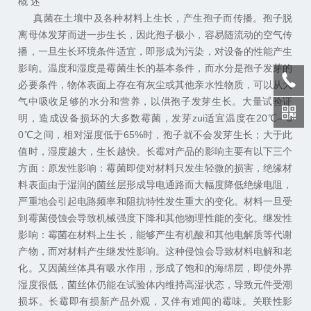
概 述
真菌在土壤中及各种材料上生长，产生孢子而传播。孢子脱
离母体发芽而进一步生长，因此孢子极小，容易随流动的空气传
播，一旦生长环境条件适宜，即形成为污染，对设备的性能产生
影响。温度和湿度是霉菌生长的基本条件，而水分是孢子发芽的
必要条件，物体表面上存在有灰尘或其他亲水性物质，可以从大
气中吸收足够的水分和营养，以供孢子发芽生长。大量试验证
明，造成设备损坏的大多数霉菌，发芽zui适宜温度在20℃—3
0℃之间，相对湿度低于65%时，孢子就不会发芽生长；大于此
值时，湿度越大，生长越快。长霉对产品的影响主要有以下三个
方面：原发性影响：霉菌即使对材料只发生轻微的损害，绝缘材
料表面由于湿润的菌丝层形成导电通路而大幅度降低绝缘电阻，
严重地会引起电路频率和阻抗特性发生重大的变化。材料一旦受
到霉菌侵蚀会导致机械强度下降和其他物理性能的变化。继发性
影响：霉菌在材料上生长，能够产生有机酸和其他电解质等代谢
产物，而对材料产生继发性影响。这种侵蚀会导致材料电解和老
化。又因菌丝体具有吸水作用，形成了饱和的海绵层，即使外界
湿度很低，菌丝体仍能在试验体内维持高湿状态，导致元件受潮
损坏。长霉即有损新产品外观，又伴有难闻的霉味。关联性影