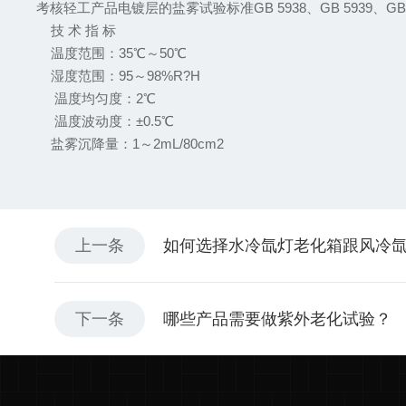
考核轻工产品电镀层的盐雾试验标准GB 5938、GB 5939
技 术 指 标
温度范围：35℃～50℃
湿度范围：95～98%R?H
温度均匀度：2℃
温度波动度：±0.5℃
盐雾沉降量：1～2mL/80cm2
上一条
如何选择水冷氙灯老化箱跟风冷
下一条
哪些产品需要做紫外老化试验？