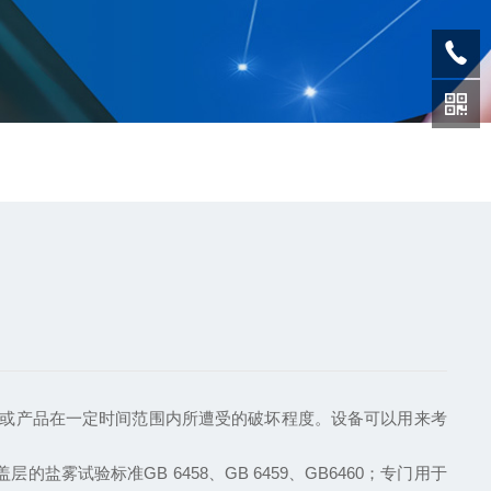
在一定时间范围内所遭受的破坏程度。设备可以用来考
的盐雾试验标准GB 6458、GB 6459、GB6460；专门用于