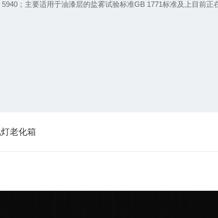
、GB 5940；主要适用于油漆层的盐雾试验标准GB 1771标准及上
氙灯老化箱