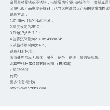
金属基材是铁或不锈钢，电镀层为锌
/铜/银/镍等等，喷塑金
金属电镀产品主要是螺钉，想向大家请教该产品的耐腐蚀性试
试验方法：
1.使用5+/-1%的NaCl溶液；
2.温度设定为35°C；
3.PH值为6.5~7.2；
4.盐雾沉降量为2+/-1ml/80cm2/h；
5.试验持续时间为48h。
试验判断标准：
表面处理层应无氧化，脱落，褪色，锈迹，腐蚀等现象。
北京中科环试仪器有限公司 （技术部）
: 81290307
传真:
更多信息请浏览:
http://www.bjzkhs.com