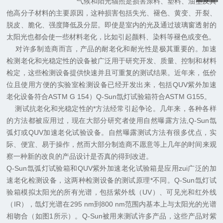
气候和阳光辐照是损害涂料、塑料、油墨及其
他高分子材料的主要原因，这种损害包括失光、褪色、黄变、开裂、
脱皮、脆化、强度降低及分层。即使是室内的光及通过玻璃窗透射的
太阳光也都会使一些材料老化，比如引起颜料、染料等褪色或变色。
对许多制造商而言，产品的耐老化和耐光性是极其重要的。加速
检测老化和光稳定性的设备被广泛用于研究开发、质量、控制和材料
检定，这些检测设备提供快速并且可重复的测试结果。近年来，低价
位且使用方便的实验室检测设备已经开发出来，包括QUV紫外加速
老化设备符合ASTM G 154）Q-Sun氙灯试验箱符合ASTM G155。
测试抗老化和光稳定性的*方法经常引起争论。几年来，各种各样
的方法都被应用过，现在大部分研究者使用自然曝露方法,Q-Sun氙
弧灯或QUV加速老化试验设备。自然曝露测试方法有很多优点，实
际、便宜、易于操作，然而大部分制造商不愿意等上几年的时间来观
察一种新的改良的产品设计是否真的得到改进。
Q-Sun氙弧灯试验箱和QUV紫外加速老化试验箱是应用zui广泛的加
速老化检测设备，这两种检测设备的测试原理*不同。Q-Sun氙灯试
验箱模拟太阳光的所有光谱，包括紫外线（UV）、可见光和红外线
（IR），氙灯光谱在295 nm到800 nm范围内基本上与太阳光的光谱
相吻合（如图1所示）。Q-Sun被用来测试许多产品，这些产品对紫