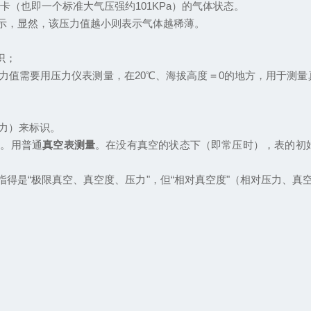
斯卡（也即一个标准大气压强约101KPa）的气体状态。
示，显然，该压力值越小则表示气体越稀薄。
识；
间。压力值需要用压力仪表测量，在20℃、海拔高度＝0的地方，用于测
压力）来标识。
值。用普通
真空表测量
。在没有真空的状态下（即常压时），表的初
指得是
“
极限真空、真空度、压力
"
，但
“
相对真空度
"
（
相对压力、真