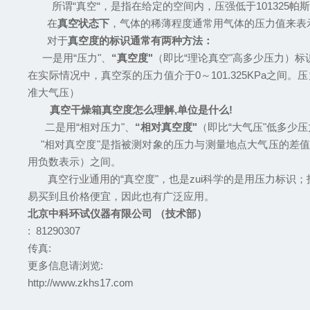
所谓“真空“，是指在给定的空间内，压强低于101325帕
在
真空状态下
，气体的稀薄程度通常用气体的压力值来表
对于
真空度的标识通常有两种方法：
一是用“压力"、
“真空度"
（即比“理论真空"高多少压力）标
在实际情况中，真空泵的压力值介于0～101.325KPa之
准大气压）
真空
干燥
箱
真空度怎么理
解,
单位是什
么!
二是用“相对压力"、
“相对真空度"
（即比“大气压"低多少
"
相对真空度"是指被测对象的压力与测量地点大气压的差
用负数表示）之间。
真空行业通用的
“
真空度
"
，也是zui科学的是用压力标识；
易买到且价格便宜，因此也有广泛应用。
北京中科环试仪器有限公司 （技术部）
: 81290307
传真:
更多信息请浏览:
http://www.zkhs17.com