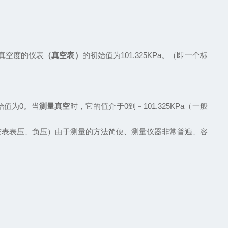
量真空度的仪表
（
真空表）
的初始值为101.325KPa。（即一个标
始值为0。当
测量真空
时，它的值介于0到－101.325KPa（一般
空表表压、负压
）
由于
测量的方法简便
、测量仪器非常普遍、容