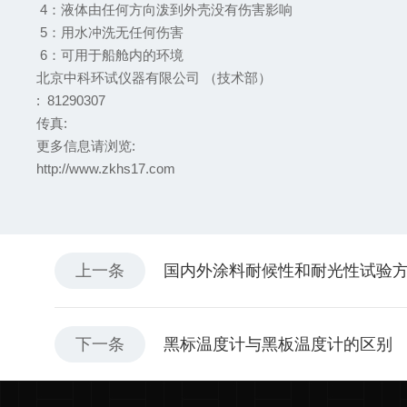
4：液体由任何方向泼到外壳没有伤害影响
5：用水冲洗无任何伤害
6：可用于船舱内的环境
北京中科环试仪器有限公司 （技术部）
: 81290307
传真:
更多信息请浏览:
http://www.zkhs17.com
上一条
国内外涂料耐候性和耐光性试验
下一条
黑标温度计与黑板温度计的区别